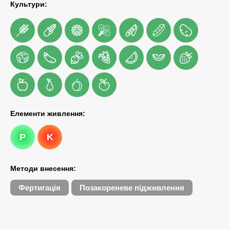
Культури:
Елементи живлення:
P
K
Методи внесення:
Фертигація
Позакореневе підживлення