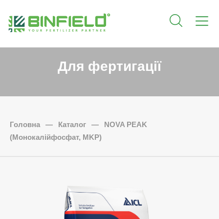
Для фертигації
Головна
—
Каталог
—
NOVA PEAK
(Монокалійфосфат, MKP)