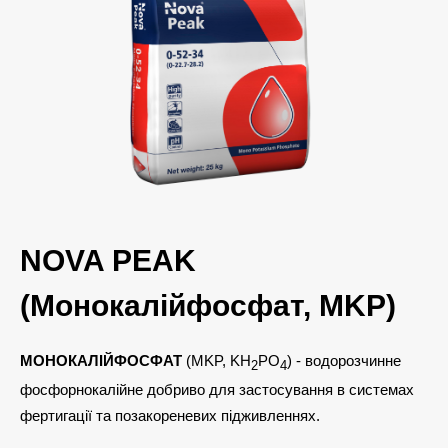
NOVA PEAK
(Монокалійфосфат, MKP)
МОНОКАЛІЙФОСФАТ
(MKP, KH
PO
) - водорозчинне
2
4
фосфорнокалійне добриво для застосування в системах
фертигації та позакореневих підживленнях.