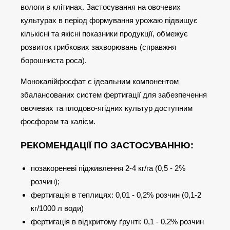
вологи в клітинах. Застосування на овочевих
культурах в період формування урожаю підвищує
кількісні та якісні показники продукції, обмежує
розвиток грибкових захворювань (справжня
борошниста роса).
Монокалійфосфат є ідеальним компонентом
збалансованих систем фертигації для забезпечення
овочевих та плодово-ягідних культур доступним
фосфором та калієм.
РЕКОМЕНДАЦІЇ ПО ЗАСТОСУВАННЮ:
позакореневі підживлення 2-4 кг/га (0,5 - 2%
розчин);
фертигація в теплицях: 0,01 - 0,2% розчин (0,1-2
кг/1000 л води)
фертигація в відкритому ґрунті: 0,1 - 0,2% розчин