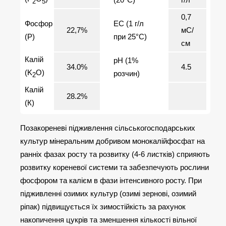
2
5
0,7
Фосфор
ЕС (1 г/л
22,7%
мС/
(Р)
при 25°С)
см
Калій
pH (1%
34.0%
4.5
(K
O)
розчин)
2
Калій
28.2%
(К)
Позакореневі підживлення сільськогосподарських
культур мінеральним добривом монокалійфосфат на
ранніх фазах росту та розвитку (4-6 листків) сприяють
розвитку кореневої системи та забезпечують рослини
фосфором та калієм в фази інтенсивного росту. При
підживленні озимих культур (озимі зернові, озимий
ріпак) підвищується їх зимостійкість за рахунок
накопичення цукрів та зменшення кількості вільної