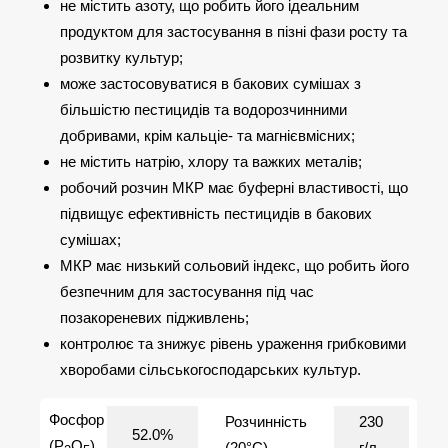
не містить азоту, що робить його ідеальним
продуктом для застосування в пізні фази росту та
розвитку культур;
може застосовуватися в бакових сумішах з
більшістю пестицидів та водорозчинними
добривами, крім кальціе- та магнієвмісних;
не містить натрію, хлору та важких металів;
робочий розчин МКР має буферні властивості, що
підвищує ефективність пестицидів в бакових
сумішах;
МКР має низький сольовий індекс, що робить його
безпечним для застосування під час
позакореневих підживлень;
контролює та знижує рівень ураження грибковими
хворобами сільськогосподарських культур.
Фосфор
Розчинність
230
52.0%
(Р
O
)
(20°С)
г/л