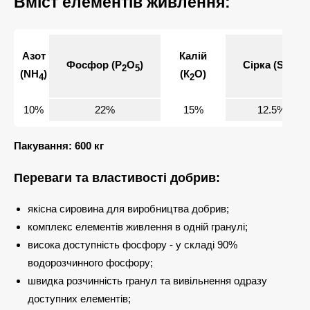
Вміст елементів живлення:
Азот
Калій
Фосфор (Р
О
)
Сірка (SO
)
2
5
3
(NH
)
(К
О)
4
2
10%
22%
15%
12.5%
Пакування: 600 кг
Переваги та властивості добрив:
якісна сировина для виробництва добрив;
комплекс елементів живлення в одній гранулі;
висока доступність фосфору - у складі 90%
водорозчинного фосфору;
швидка розчинність гранул та вивільнення одразу
доступних елементів;