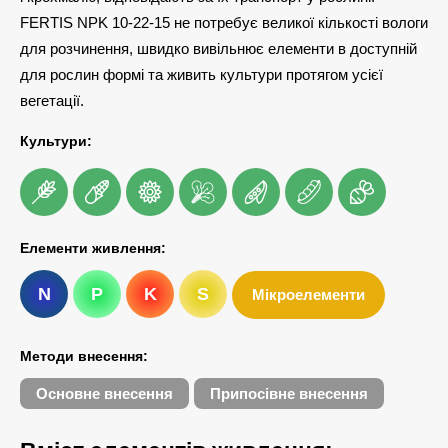
FERTIS NPK 10-22-15 не потребує великої кількості вологи
для розчинення, швидко вивільнює елементи в доступній
для рослин формі та живить культури протягом усієї
вегетації.
Культури:
Елементи живлення:
N
P
K
S
Мікроелементи
Методи внесення:
Основне внесення
Припосівне внесення