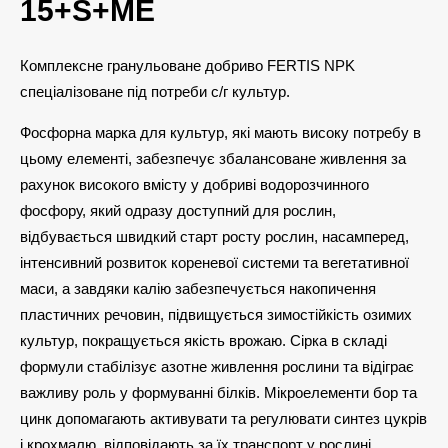
15+S+ME
Комплексне гранульоване добриво FERTIS NPK
спеціалізоване під потреби с/г культур.
Фосфорна марка для культур, які мають високу потребу в
цьому елементі, забезпечує збалансоване живлення за
рахунок високого вмісту у добриві водорозчинного
фосфору, який одразу доступний для рослин,
відбувається швидкий старт росту рослин, насамперед,
інтенсивний розвиток кореневої системи та вегетативної
маси, а завдяки калію забезпечується накопичення
пластичних речовин, підвищується зимостійкість озимих
культур, покращується якість врожаю. Сірка в складі
формули стабілізує азотне живлення рослини та відіграє
важливу роль у формуванні білків. Мікроелементи бор та
цинк допомагають активувати та регулювати синтез цукрів
і крохмалю, відповідають за їх транспорт у рослині.