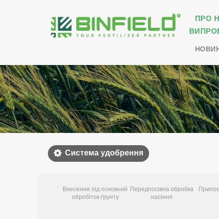
ПРО 
ВИПРО
НОВИ
Система удобрення
Внесення під основний
Передпосівна обробка
Припос
обробіток ґрунту
насіння