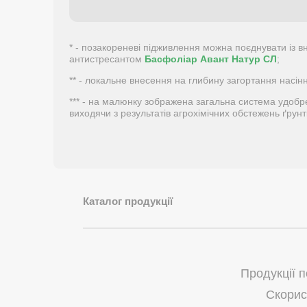
* - позакореневі підживлення можна поєднувати із 
антистресантом
Басфоліар Авант Натур СЛ
;
** - локальне внесення на глибину загортання насінн
*** - на малюнку зображена загальна система удобр
виходячи з результатів агрохімічних обстежень ґрунт
Каталог продукції
Продукції 
Скорис