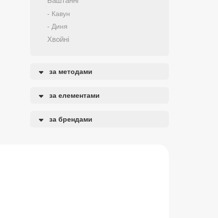
Баштанні
- Кавун
- Диня
Хвойні
за методами
за елементами
за брендами