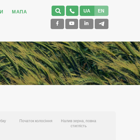
UA
EN
И
МАПА
убку
Початок колосіння
Налив зерна, повна
стиглість