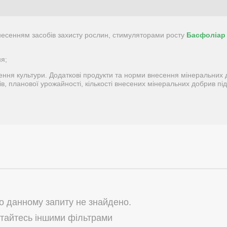
внесенням засобів захисту рослин, стимуляторами росту
Басфоліар
я;
ення культури. Додаткові продукти та норми внесення мінеральних
ів, планової урожайності, кількості внесених мінеральних добрив пі
по данному запиту не знайдено.
тайтесь іншими фільтрами