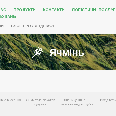
НАС
ПРОДУКТИ
КОНТАКТИ
ЛОГІСТИЧНІ ПОСЛУГ
БУВАНЬ
НИ
БЛОГ ПРО ЛАНДШАФТ
Ячмінь
івне внесення
4-6 листків, початок
Кінець кущіння -
Вихід в тр
кущіння
початок виходу в трубку