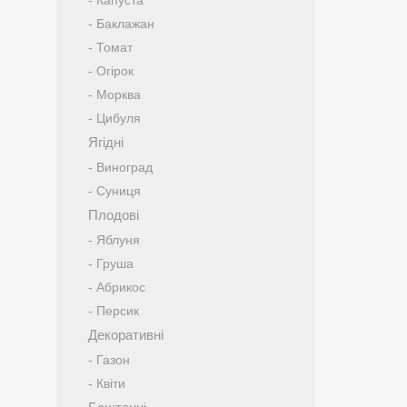
- Капуста
- Баклажан
- Томат
- Огірок
- Морква
- Цибуля
Ягідні
- Виноград
- Суниця
Плодові
- Яблуня
- Груша
- Абрикос
- Персик
Декоративні
- Газон
- Квіти