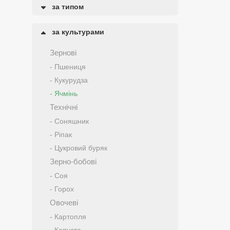
за типом
за культурами
Зернові
- Пшениця
- Кукурудза
- Ячмінь
Технічні
- Соняшник
- Ріпак
- Цукровий буряк
Зерно-бобові
- Соя
- Горох
Овочеві
- Картопля