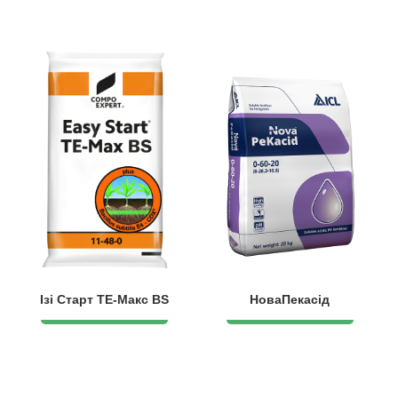
Ізі Старт ТЕ-Макс BS
НоваПекасід