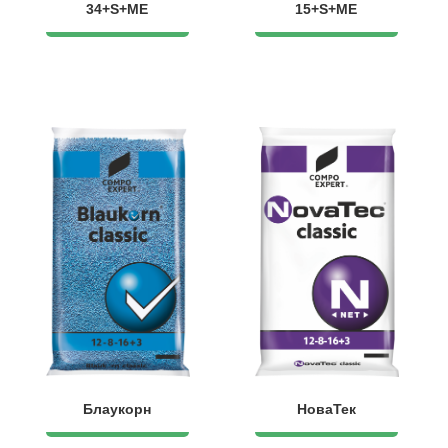
34+S+ME
15+S+ME
Блаукорн
НоваТек