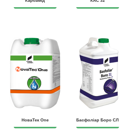
Карбамід
КАС 32
НоваТек One
Басфоліар Боро СЛ