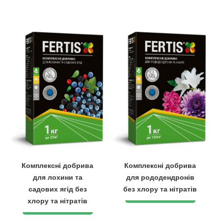
Комплексні добрива
Комплексні добрива
для лохини та
для рододендронів
садових ягід без
без хлору та нітратів
хлору та нітратів