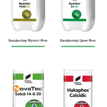
Басфоліар Мульті Фло
Басфоліар Цинк Фло