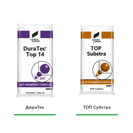
ДюраТек
ТОП Субстра