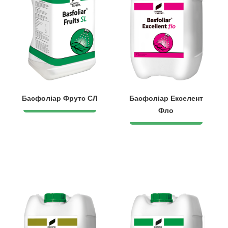
Басфоліар Фрутс СЛ
Басфоліар Екселент
Фло