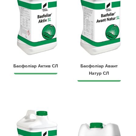
Басфоліар Актив СЛ
Басфоліар Авант
Натур СЛ