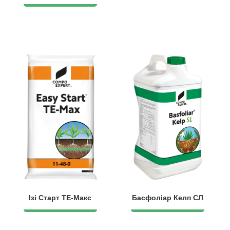
Ізі Старт ТЕ-Макс
Басфоліар Келп СЛ