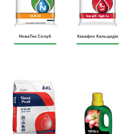
НоваТек Солуб
Хакафос Кальцидік