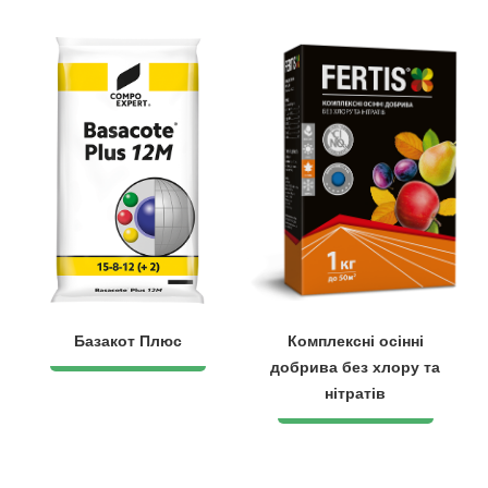
Базакот Плюс
Комплексні осінні
добрива без хлору та
нітратів