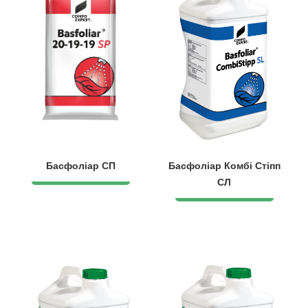
Басфоліар СП
Басфоліар Комбі Стіпп
СЛ