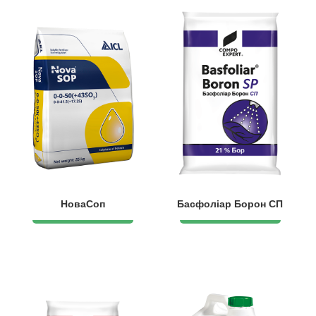
НоваСоп
Басфоліар Борон СП