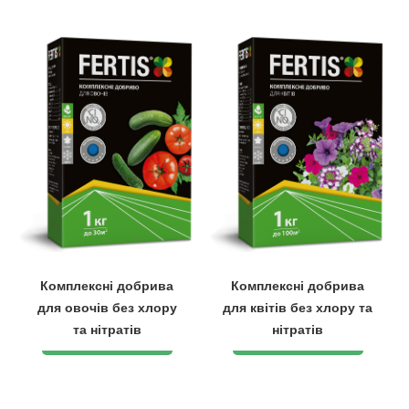
Комплексні добрива
Комплексні добрива
для овочів без хлору
для квітів без хлору та
та нітратів
нітратів